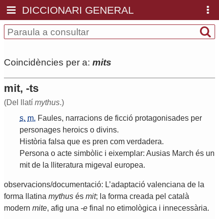
DICCIONARI GENERAL
Coincidències per a:
mits
mit, -ts
(Del llatí
mythus
.)
s.
m.
Faules
,
narracions
de
ficció
protagonisades
per
personages
heroics
o
divins
.
Història
falsa
que
es
pren
com
verdadera
.
Persona
o
acte
simbòlic
i
eixemplar
:
Ausias
March
és
un
mit
de
la
lliteratura
migeval
europea
.
observacions/documentació: L’adaptació valenciana de la
forma llatina
mythus
és
mit
; la forma creada pel català
modern
mite
, afig una -
e
final no etimològica i innecessària.