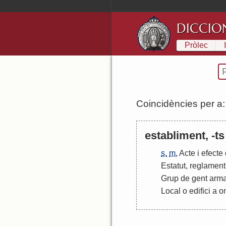
DICCIO
Pròlec
Coincidències per a
establiment, -ts
s.
m.
Acte
i
efecte
Estatut
,
reglament
Grup
de
gent
arm
Local
o
edifici
a
o