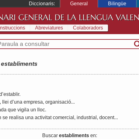
Diccionaris:
General
Bilingüe
NARI GENERAL DE LA LLENGUA VALE
Instruccions
Abreviatures
Colaboradors
:
establiments
d
’
establir
.
,
llei
d
’
una
empresa
,
organisació
...
ada
que
vigila
un
lloc
.
n
se
realisa
una
activitat
comercial
,
industrial
,
docent
...
Buscar
establiments
en: