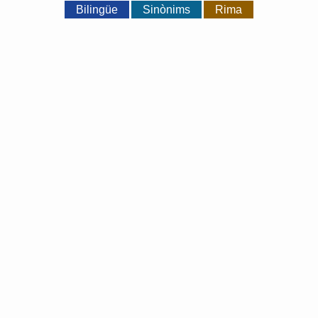
Bilingüe
Sinònims
Rima