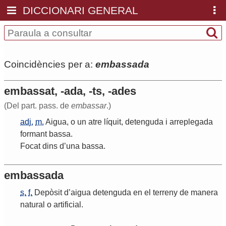
DICCIONARI GENERAL
Coincidències per a:
embassada
embassat, -ada, -ts, -ades
(Del part. pass. de
embassar
.)
adj.
m.
Aigua
,
o
un
atre
líquit
,
detenguda
i
arreplegada
formant
bassa
.
Focat
dins
d
’
una
bassa
.
embassada
s.
f.
Depòsit
d
’
aigua
detenguda
en
el
terreny
de
manera
natural
o
artificial
.