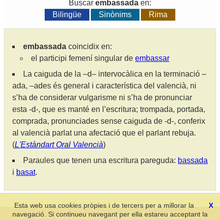
Buscar
embassada
en:
Bilingüe
Sinònims
Rima
embassada
coincidix en:
el participi femení singular de
embassar
La caiguda de la –d– intervocàlica en la terminació –
ada, –ades és general i característica del valencià, ni
s’ha de considerar vulgarisme ni s’ha de pronunciar
esta -d-, que es manté en l’escritura; trompada, portada,
comprada, pronunciades sense caiguda de -d-, conferix
al valencià parlat una afectació que el parlant rebuja.
(
L'Estàndart Oral Valencià
)
Paraules que tenen una escritura pareguda:
bassada
i
basat
.
Esta web usa
cookies
pròpies i de tercers per a millorar la
X
navegació. Si continueu navegant per ella estareu acceptant la
Secció de Llengua i Lliteratura Valencianes
-
Real Acadèmia de