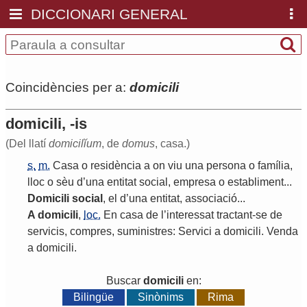
DICCIONARI GENERAL
Coincidències per a:
domicili
domicili, -is
(Del llatí
domicilĭum
, de
domus
, casa.)
s.
m.
Casa
o
residència
a
on
viu
una
persona
o
família
,
lloc
o
sèu
d
’
una
entitat
social
,
empresa
o
establiment
...
Domicili
social
,
el
d
’
una
entitat
,
associació
...
A
domicili
,
loc.
En
casa
de
l
’
interessat
tractant
-
se
de
servicis
,
compres
,
suministres
:
Servici
a
domicili
.
Venda
a
domicili
.
Buscar
domicili
en:
Bilingüe
Sinònims
Rima