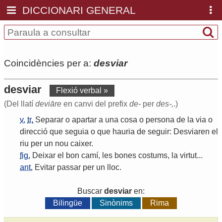
DICCIONARI GENERAL
Coincidències per a:
desviar
desviar
Flexió verbal »
(Del llatí
deviāre
en canvi del prefix
de-
per
des-,
.)
v.
tr.
Separar
o
apartar
a
una
cosa
o
persona
de
la
via
o
direcció
que
seguia
o
que
hauria
de
seguir
:
Desviaren
el
riu
per
un
nou
caixer
.
fig.
Deixar
el
bon
camí
,
les
bones
costums
,
la
virtut
...
ant.
Evitar
passar
per
un
lloc
.
Buscar
desviar
en:
Bilingüe
Sinònims
Rima