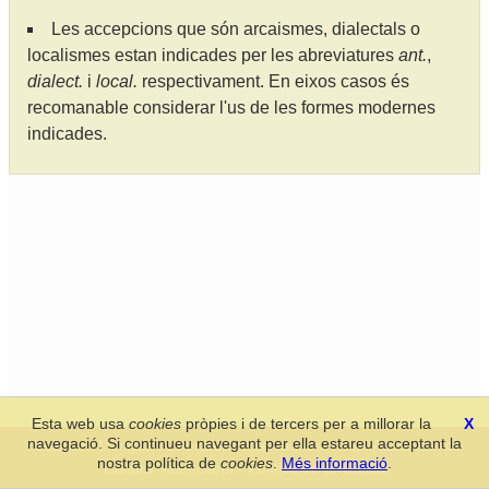
Les accepcions que són arcaismes, dialectals o
localismes estan indicades per les abreviatures
ant.
,
dialect.
i
local.
respectivament. En eixos casos és
recomanable considerar l'us de les formes modernes
indicades.
Esta web usa
cookies
pròpies i de tercers per a millorar la
X
navegació. Si continueu navegant per ella estareu acceptant la
Secció de Llengua i Lliteratura Valencianes
-
Real Acadèmia de
nostra política de
cookies
.
Més informació
.
Cultura Valenciana
-
Política de privacitat