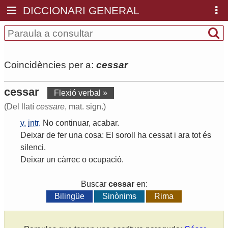
DICCIONARI GENERAL
Coincidències per a:
cessar
cessar
Flexió verbal »
(Del llatí
cessare
, mat. sign.)
v.
intr.
No
continuar
,
acabar
.
Deixar
de
fer
una
cosa
:
El
soroll
ha
cessat
i
ara
tot
és
silenci
.
Deixar
un
càrrec
o
ocupació
.
Buscar
cessar
en:
Bilingüe
Sinònims
Rima