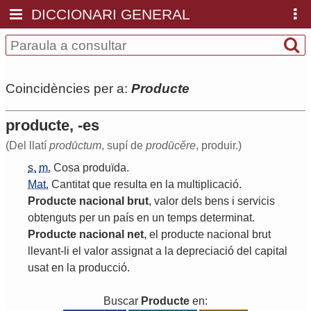
DICCIONARI GENERAL
Coincidències per a:
Producte
producte, -es
(Del llatí
prodūctum
, supí de
prodūcĕre
, produir.)
s.
m.
Cosa
produïda
.
Mat.
Cantitat
que
resulta
en
la
multiplicació
.
Producte
nacional
brut
,
valor
dels
bens
i
servicis
obtenguts
per
un
país
en
un
temps
determinat
.
Producte
nacional
net
,
el
producte
nacional
brut
llevant
-
li
el
valor
assignat
a
la
depreciació
del
capital
usat
en
la
producció
.
Buscar
Producte
en: