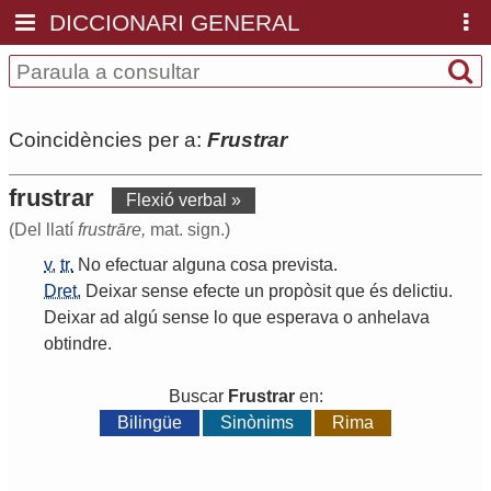
DICCIONARI GENERAL
Coincidències per a:
Frustrar
frustrar
Flexió verbal »
(Del llatí
frustrāre,
mat. sign.)
v.
tr.
No
efectuar
alguna
cosa
prevista
.
Dret.
Deixar
sense
efecte
un
propòsit
que
és
delictiu
.
Deixar
ad
algú
sense
lo
que
esperava
o
anhelava
obtindre
.
Buscar
Frustrar
en:
Bilingüe
Sinònims
Rima