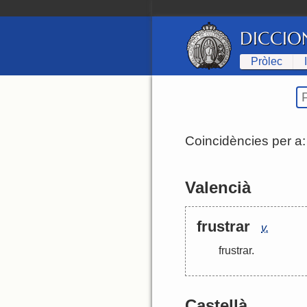
DICCIO
Pròlec
Coincidències per a
Valencià
frustrar
v.
frustrar
.
Castellà