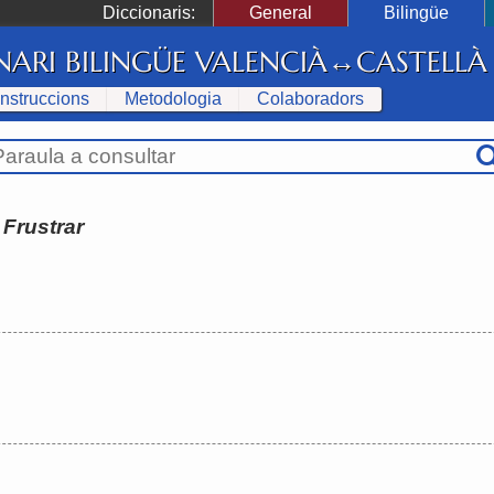
Diccionaris:
General
Bilingüe
NARI BILINGÜE VALENCIÀ↔CASTELLÀ
Instruccions
Metodologia
Colaboradors
:
Frustrar