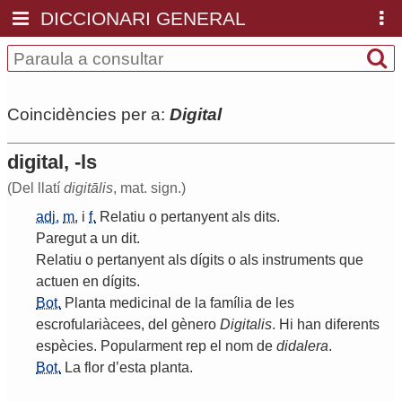
DICCIONARI GENERAL
Coincidències per a:
Digital
digital, -ls
(Del llatí
digitālis
, mat. sign.)
adj.
m.
i
f.
Relatiu
o
pertanyent
als
dits
.
Paregut
a
un
dit
.
Relatiu
o
pertanyent
als
dígits
o
als
instruments
que
actuen
en
dígits
.
Bot.
Planta
medicinal
de
la
família
de
les
escrofulariàcees
,
del
gènero
Digitalis
.
Hi
han
diferents
espècies
.
Popularment
rep
el
nom
de
didalera
.
Bot.
La
flor
d
’
esta
planta
.