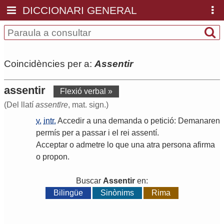
DICCIONARI GENERAL
Coincidències per a:
Assentir
assentir
Flexió verbal »
(Del llatí
assentīre
, mat. sign.)
v.
intr.
Accedir
a
una
demanda
o
petició
:
Demanaren
permís
per
a
passar
i
el
rei
assentí
.
Acceptar
o
admetre
lo
que
una
atra
persona
afirma
o
propon
.
Buscar
Assentir
en:
Bilingüe
Sinònims
Rima