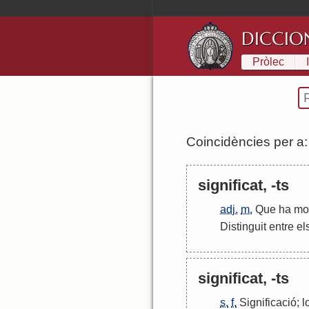
DICCIO
Pròlec
Coincidències per a
significat, -ts
adj.
m.
Que
ha
mo
Distinguit
entre
el
significat, -ts
s.
f.
Significació
;
l