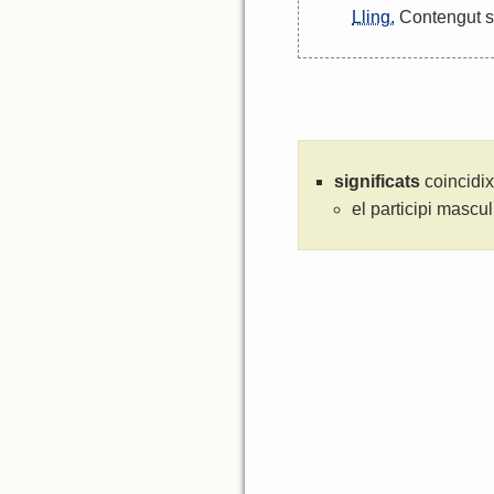
Lling.
Contengut
s
significats
coincidix
el participi mascul