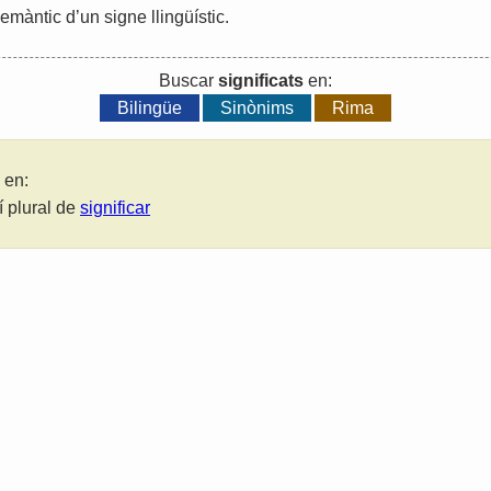
emàntic
d
’
un
signe
llingüístic
.
Buscar
significats
en:
Bilingüe
Sinònims
Rima
 en:
í plural de
significar