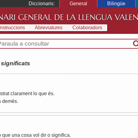
Diccionaris:
General
Bilingüe
NARI GENERAL DE LA LLENGUA VALE
Instruccions
Abreviatures
Colaboradors
:
significats
strat
clarament
lo
que
és
.
s
demés
.
o
que
una
cosa
vol
dir
o
significa
.