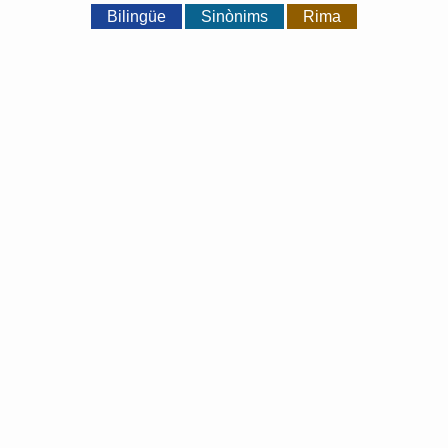
Bilingüe
Sinònims
Rima