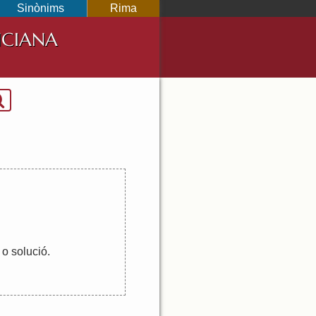
Sinònims
Rima
NCIANA
o
solució
.