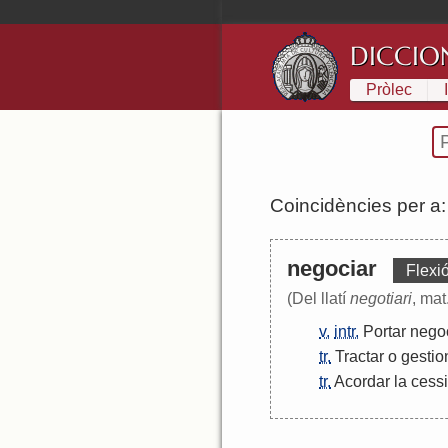
DICCIO
Pròlec
Coincidències per a
negociar
Flexió
(Del llatí
negotiari
, mat
v.
intr.
Portar
nego
tr.
Tractar
o
gestio
tr.
Acordar
la
cess