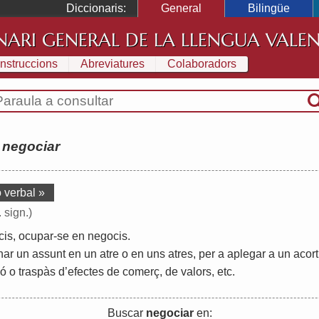
Diccionaris:
General
Bilingüe
NARI GENERAL DE LA LLENGUA VALE
Instruccions
Abreviatures
Colaboradors
:
negociar
 verbal »
. sign.)
cis
,
ocupar
-
se
en
negocis
.
nar
un
assunt
en
un
atre
o
en
uns
atres
,
per
a
aplegar
a
un
acort
ió
o
traspàs
d
’
efectes
de
comerç
,
de
valors
,
etc
.
Buscar
negociar
en: