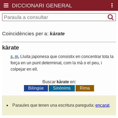
DICCIONARI GENERAL
Coincidències per a:
kàrate
kàrate
s.
m.
Lluita
japonesa
que
consistix
en
concentrar
tota
la
força
en
un
punt
determinat
,
com
la
mà
o
el
peu
,
i
colpejar
en
ell
.
Buscar
kàrate
en:
Bilingüe
Sinònims
Rima
Paraules que tenen una escritura pareguda:
encarat
.