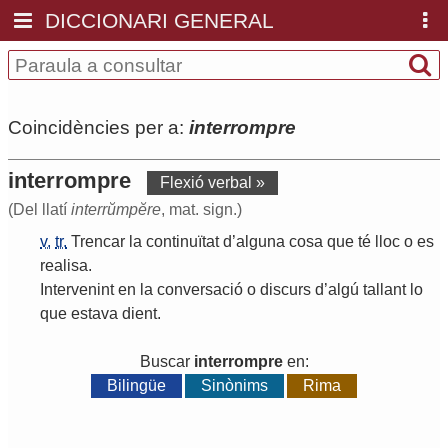
DICCIONARI GENERAL
Coincidències per a:
interrompre
interrompre
Flexió verbal »
(Del llatí
interrŭmpĕre
, mat. sign.)
v.
tr.
Trencar
la
continuïtat
d
’
alguna
cosa
que
té
lloc
o
es
realisa
.
Intervenint
en
la
conversació
o
discurs
d
’
algú
tallant
lo
que
estava
dient
.
Buscar
interrompre
en:
Bilingüe
Sinònims
Rima