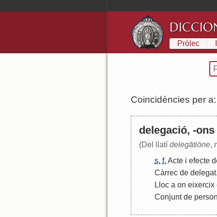
DICCIO
Pròlec
Coincidències per a
delegació, -ons
(Del llatí
delegātiōne
, 
s.
f.
Acte
i
efecte
d
Càrrec
de
delegat
Lloc
a
on
eixercix
Conjunt
de
perso