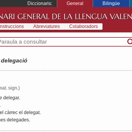
Diccionaris:
General
Bilingüe
NARI GENERAL DE LA LLENGUA VALE
Instruccions
Abreviatures
Colaboradors
:
delegació
mat. sign.)
e
delegar
.
.
el
càrrec
el
delegat
.
nes
delegades
.