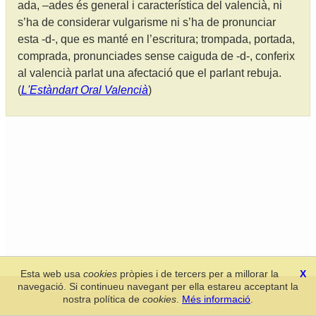
ada, –ades és general i característica del valencià, ni
s’ha de considerar vulgarisme ni s’ha de pronunciar
esta -d-, que es manté en l’escritura; trompada, portada,
comprada, pronunciades sense caiguda de -d-, conferix
al valencià parlat una afectació que el parlant rebuja.
(
L'Estàndart Oral Valencià
)
Esta web usa
cookies
pròpies i de tercers per a millorar la
X
navegació. Si continueu navegant per ella estareu acceptant la
Secció de Llengua i Lliteratura Valencianes
-
Real Acadèmia de
nostra política de
cookies
.
Més informació
.
Cultura Valenciana
-
Política de privacitat