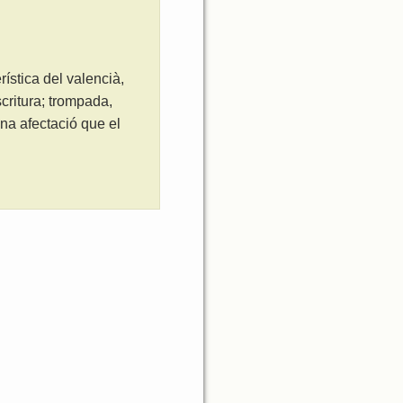
ística del valencià,
critura; trompada,
na afectació que el