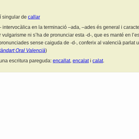
lí singular de
callar
 intervocàlica en la terminació –ada, –ades és general i caracter
r vulgarisme ni s’ha de pronunciar esta -d-, que es manté en l’es
ronunciades sense caiguda de -d-, conferix al valencià parlat u
tàndart Oral Valencià
)
una escritura pareguda:
encallat
,
encalat
i
calat
.