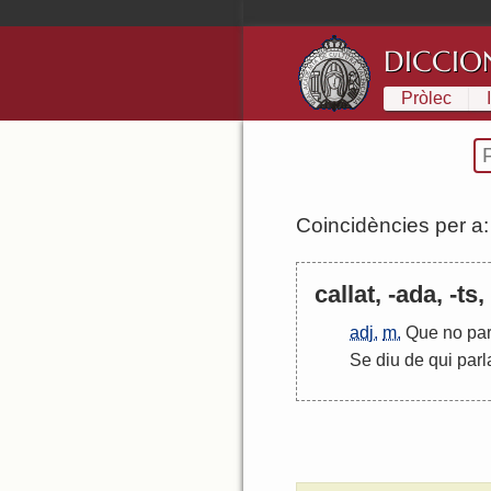
DICCIO
Pròlec
Coincidències per a
callat, -ada, -ts
adj.
m.
Que
no
par
Se
diu
de
qui
parl