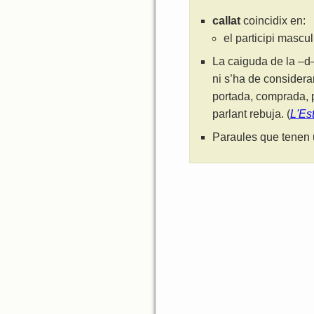
callat
coincidix en:
el participi mascu
La caiguda de la –d–
ni s’ha de considera
portada, comprada, p
parlant rebuja. (
L'Es
Paraules que tenen 