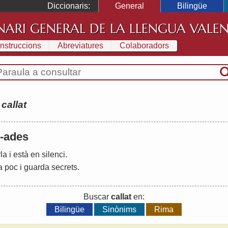
Diccionaris:
General
Bilingüe
NARI GENERAL DE LA LLENGUA VALE
Instruccions
Abreviatures
Colaboradors
:
callat
, -ades
la
i
està
en
silenci
.
a
poc
i
guarda
secrets
.
Buscar
callat
en:
Bilingüe
Sinònims
Rima