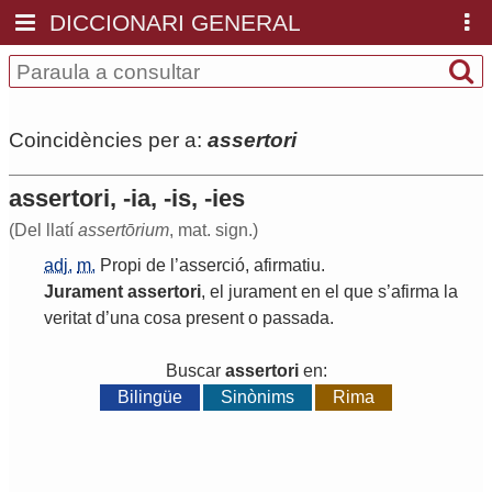
DICCIONARI GENERAL
Coincidències per a:
assertori
assertori, -ia, -is, -ies
(Del llatí
assertōrium
, mat. sign.)
adj.
m.
Propi
de
l
’
asserció
,
afirmatiu
.
Jurament
assertori
,
el
jurament
en
el
que
s
’
afirma
la
veritat
d
’
una
cosa
present
o
passada
.
Buscar
assertori
en:
Bilingüe
Sinònims
Rima