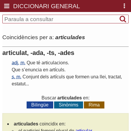
DICCIONARI GENERAL
Coincidències per a:
articulades
articulat, -ada, -ts, -ades
adj.
m.
Que
té
articulacions
.
Que
s
’
enuncia
en
artículs
.
s.
m.
Conjunt
dels
artículs
que
formen
una
llei
,
tractat
,
estatut
...
Buscar
articulades
en:
Bilingüe
Sinònims
Rima
articulades
coincidix en:
el participi femení plural de
articular