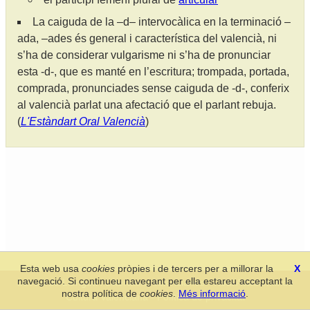
La caiguda de la –d– intervocàlica en la terminació –
ada, –ades és general i característica del valencià, ni
s’ha de considerar vulgarisme ni s’ha de pronunciar
esta -d-, que es manté en l’escritura; trompada, portada,
comprada, pronunciades sense caiguda de -d-, conferix
al valencià parlat una afectació que el parlant rebuja.
(
L'Estàndart Oral Valencià
)
Esta web usa
cookies
pròpies i de tercers per a millorar la
X
navegació. Si continueu navegant per ella estareu acceptant la
Secció de Llengua i Lliteratura Valencianes
-
Real Acadèmia de
nostra política de
cookies
.
Més informació
.
Cultura Valenciana
-
Política de privacitat