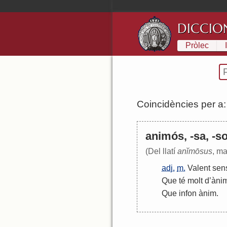
DICCIO
Pròlec
Coincidències per a
animós, -sa, -so
(Del llatí
anĭmōsus
, ma
adj.
m.
Valent
sen
Que
té
molt
d
’
àni
Que
infon
ànim
.