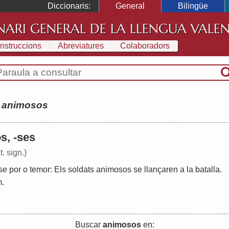
Diccionaris:
General
Bilingüe
NARI GENERAL DE LA LLENGUA VALE
Instruccions
Abreviatures
Colaboradors
:
animosos
s, -ses
t. sign.)
se
por
o
temor
:
Els
soldats
animosos
se
llançaren
a
la
batalla
.
m
.
Buscar
animosos
en: