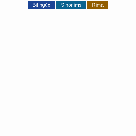
Bilingüe
Sinònims
Rima