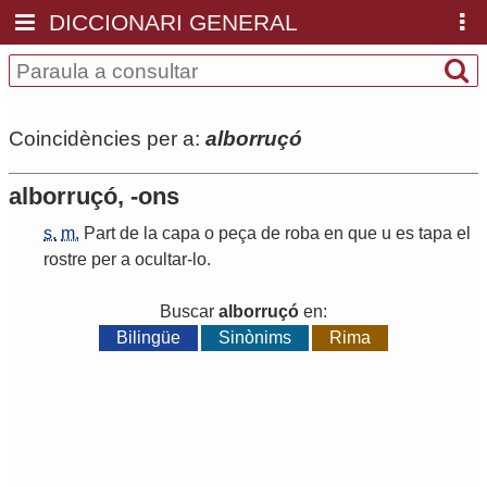
DICCIONARI GENERAL
Coincidències per a:
alborruçó
alborruçó, -ons
s.
m.
Part
de
la
capa
o
peça
de
roba
en
que
u
es
tapa
el
rostre
per
a
ocultar
-
lo
.
Buscar
alborruçó
en:
Bilingüe
Sinònims
Rima