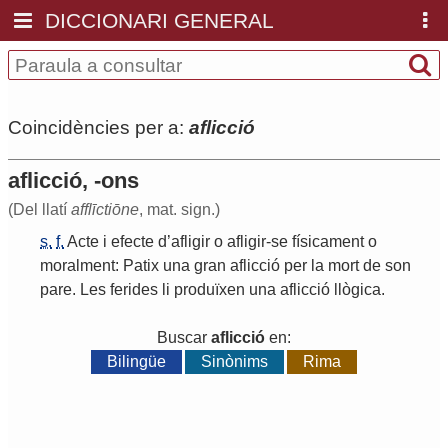
DICCIONARI GENERAL
Coincidències per a:
aflicció
aflicció, -ons
(Del llatí
afflīctiōne
, mat. sign.)
s.
f.
Acte
i
efecte
d
’
afligir
o
afligir
-
se
físicament
o
moralment
:
Patix
una
gran
aflicció
per
la
mort
de
son
pare
.
Les
ferides
li
produïxen
una
aflicció
llògica
.
Buscar
aflicció
en:
Bilingüe
Sinònims
Rima