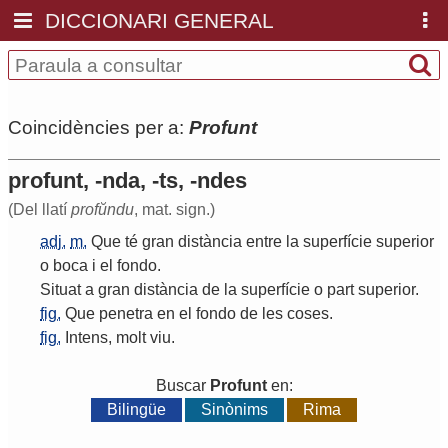
DICCIONARI GENERAL
Coincidències per a:
Profunt
profunt, -nda, -ts, -ndes
(Del llatí
profŭndu
, mat. sign.)
adj.
m.
Que
té
gran
distància
entre
la
superfície
superior
o
boca
i
el
fondo
.
Situat
a
gran
distància
de
la
superfície
o
part
superior
.
fig.
Que
penetra
en
el
fondo
de
les
coses
.
fig.
Intens
,
molt
viu
.
Buscar
Profunt
en:
Bilingüe
Sinònims
Rima