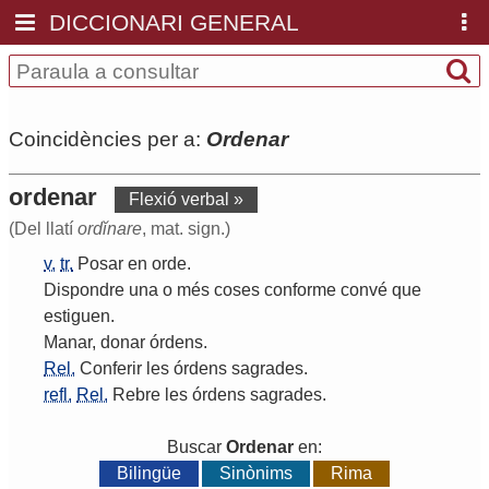
DICCIONARI GENERAL
Coincidències per a:
Ordenar
ordenar
Flexió verbal »
(Del llatí
ordĭnare
, mat. sign.)
v.
tr.
Posar
en
orde
.
Dispondre
una
o
més
coses
conforme
convé
que
estiguen
.
Manar
,
donar
órdens
.
Rel.
Conferir
les
órdens
sagrades
.
refl.
Rel.
Rebre
les
órdens
sagrades
.
Buscar
Ordenar
en:
Bilingüe
Sinònims
Rima