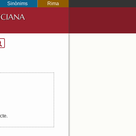
Sinònims
Rima
NCIANA
cte
.