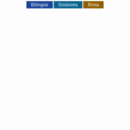
Bilingüe
Sinònims
Rima