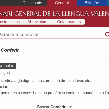
Diccionaris:
General
Bilingüe
NARI GENERAL DE LA LLENGUA VALE
Instruccions
Abreviatures
Colaboradors
:
Conferir
verbal »
 sign.)
ncedir
a
algú
dignitat
,
un
càrrec
,
un
dret
,
un
favor
,
etc
.
ciar
.
persones
o
coses
:
La
seua
presència
conferix
importància
a
l
’
a
Buscar
Conferir
en: