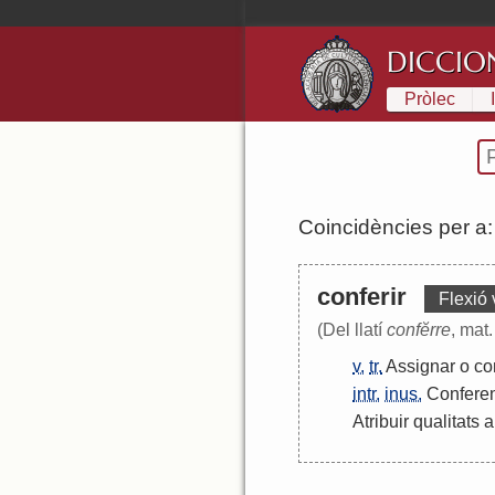
DICCIO
Pròlec
Coincidències per a
conferir
Flexió 
(Del llatí
confĕrre
, mat.
v.
tr.
Assignar
o
co
intr.
inus.
Conferen
Atribuir
qualitats
a