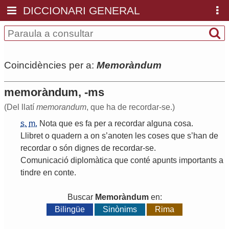
DICCIONARI GENERAL
Coincidències per a:
Memoràndum
memoràndum, -ms
(Del llatí
memorandum
, que ha de recordar-se.)
s.
m.
Nota
que
es
fa
per
a
recordar
alguna
cosa
.
Llibret
o
quadern
a
on
s
’
anoten
les
coses
que
s
’
han
de
recordar
o
són
dignes
de
recordar
-
se
.
Comunicació
diplomàtica
que
conté
apunts
importants
a
tindre
en
conte
.
Buscar
Memoràndum
en:
Bilingüe
Sinònims
Rima