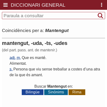
DICCIONARI GENERAL
Coincidències per a:
Mantengut
mantengut, -uda, -ts, -udes
(del part. pass. ant. de
mantenir
.)
adj.
m.
Que
es
manté
.
Alimentat
.
s.
Persona
que
viu
sense
treballar
a
costes
d
’
una
atra
de
la
que
és
amant
.
Buscar
Mantengut
en:
Bilingüe
Sinònims
Rima