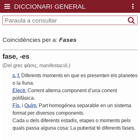
DICCIONARI GENERAL
Coincidències per a:
Fases
fase, -es
(Del grec φάσις, manifestació.)
s.
f.
Diferents
moments
en
que
es
presenten
els
planetes
o
la
lluna
.
Electr.
Corrent
alterna
component
d
’
una
corrent
polifàsica
.
Fís.
i
Quím.
Part
homogénea
separable
en
un
sistema
format
per
diversos
components
.
Cada
u
dels
diferents
estadis
,
etapes
o
moments
pels
quals
passa
alguna
cosa
:
La
pubertat
té
diferents
fases
.