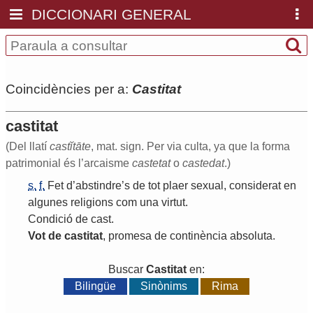
DICCIONARI GENERAL
Coincidències per a:
Castitat
castitat
(Del llatí
castĭtāte
, mat. sign. Per via culta, ya que la forma
patrimonial és l’arcaisme
castetat
o
castedat
.)
s.
f.
Fet
d
’
abstindre
’
s
de
tot
plaer
sexual
,
considerat
en
algunes
religions
com
una
virtut
.
Condició
de
cast
.
Vot
de
castitat
,
promesa
de
continència
absoluta
.
Buscar
Castitat
en:
Bilingüe
Sinònims
Rima