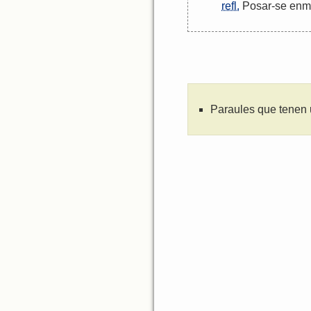
refl.
Posar
-
se
enm
Paraules que tenen 