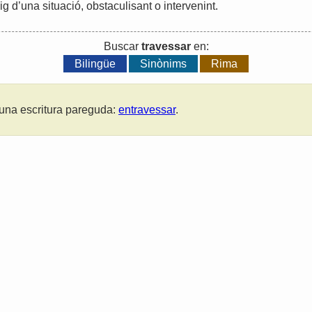
ig
d
’
una
situació
,
obstaculisant
o
intervenint
.
Buscar
travessar
en:
Bilingüe
Sinònims
Rima
una escritura pareguda:
entravessar
.