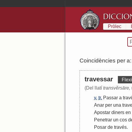
DICCIO
Pròlec
Coincidències per a
travessar
Flexi
(Del llatí
transvĕrsāre,
v.
tr.
Passar
a
trav
Anar
per
una
trav
Apostar
diners
en
Penetrar
un
cos
d
Posar
de
través
.