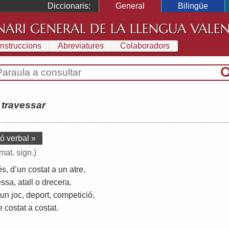
Diccionaris:
General
Bilingüe
NARI GENERAL DE LA LLENGUA VALE
Instruccions
Abreviatures
Colaboradors
:
travessar
ó verbal »
mat. sign.)
és
,
d
’
un
costat
a
un
atre
.
essa
,
atall
o
drecera
.
un
joc
,
deport
,
competició
.
e
costat
a
costat
.