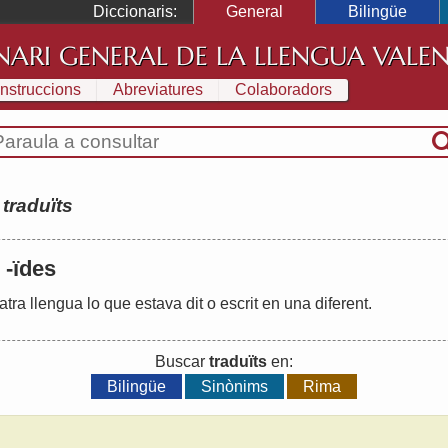
Diccionaris:
General
Bilingüe
NARI GENERAL DE LA LLENGUA VALE
Instruccions
Abreviatures
Colaboradors
:
traduïts
, -ïdes
atra
llengua
lo
que
estava
dit
o
escrit
en
una
diferent
.
Buscar
traduïts
en:
Bilingüe
Sinònims
Rima