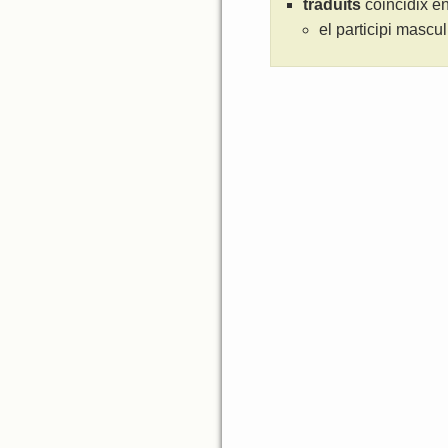
traduïts
coincidix en
el participi mascul