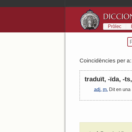
DICCIO
Pròlec
Coincidències per a
traduït, -ïda, -ts
adj.
m.
Dit
en
una