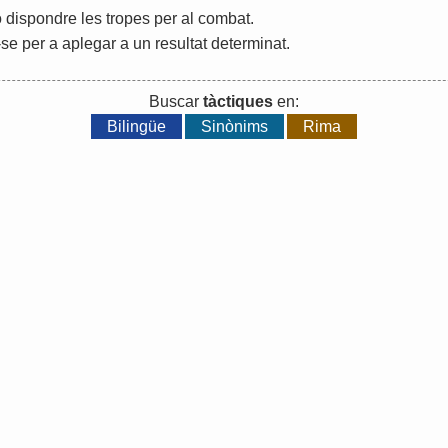
o
dispondre
les
tropes
per
al
combat
.
-
se
per
a
aplegar
a
un
resultat
determinat
.
Buscar
tàctiques
en:
Bilingüe
Sinònims
Rima