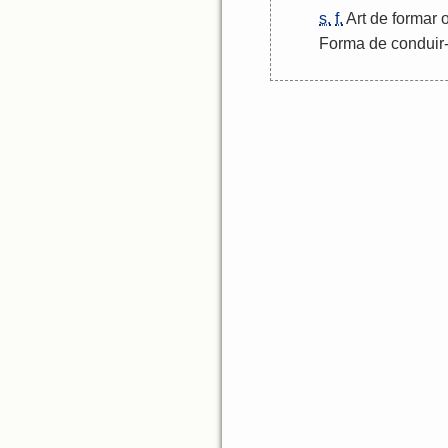
s.
f.
Art
de
formar
Forma
de
conduir