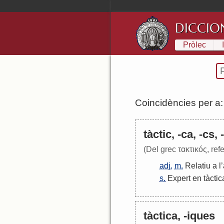
DICCIO
Pròlec
Coincidències per a
tàctic, -ca, -cs,
(Del grec τακτικóς, refe
adj.
m.
Relatiu
a
l
’
s.
Expert
en
tàctic
tàctica, -iques