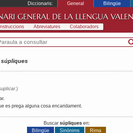
Diccionaris:
General
Bilingüe
NARI GENERAL DE LA LLENGUA VALE
Instruccions
Abreviatures
Colaboradors
:
súpliques
suplicar
.)
ar
.
ue
es
prega
alguna
cosa
encaridament
.
Buscar
súpliques
en:
Bilingüe
Sinònims
Rima