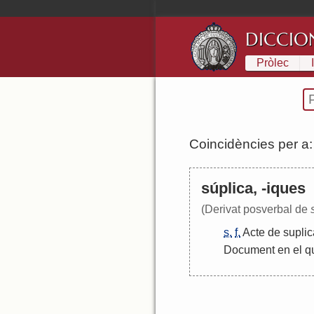
DICCIO
Pròlec
Coincidències per a
súplica, -iques
(Derivat posverbal de
s.
f.
Acte
de
suplic
Document
en
el
q