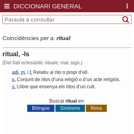
DICCIONARI GENERAL
Coincidències per a:
ritual
ritual, -ls
(Del llatí eclesiàstic
rituale,
mat. sign.)
adj.
m.
i
f.
Relatiu
al
rito
o
propi
d
’
ell
.
s.
Conjunt
de
ritos
d
’
una
religió
o
d
’
un
acte
religiós
.
s.
Llibre
que
ensenya
els
ritos
d
’
un
cult
.
Buscar
ritual
en:
Bilingüe
Sinònims
Rima