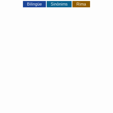
Bilingüe
Sinònims
Rima