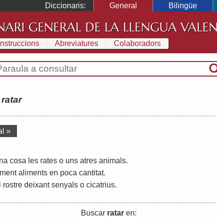
Diccionaris:
General
Bilingüe
NARI GENERAL DE LA LLENGUA VALE
Instruccions
Abreviatures
Colaboradors
:
ratar
al »
na
cosa
les
rates
o
uns
atres
animals
.
lment
aliments
en
poca
cantitat
.
l
rostre
deixant
senyals
o
cicatrius
.
Buscar
ratar
en: