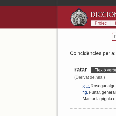
DICCIO
Pròlec
Coincidències per a
ratar
Flexió verb
(Derivat de
rata
.)
v.
tr.
Rosegar
algu
fig.
Furtar
,
genera
Marcar
la
pigota
e