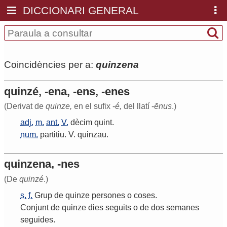
DICCIONARI GENERAL
Coincidències per a:
quinzena
quinzé, -ena, -ens, -enes
(Derivat de
quinze,
en el sufix -
é,
del llatí -
ēnus
.)
adj.
m.
ant.
V.
dècim
quint
.
num.
partitiu
.
V
.
quinzau
.
quinzena, -nes
(De
quinzé
.)
s.
f.
Grup
de
quinze
persones
o
coses
.
Conjunt
de
quinze
dies
seguits
o
de
dos
semanes
seguides
.