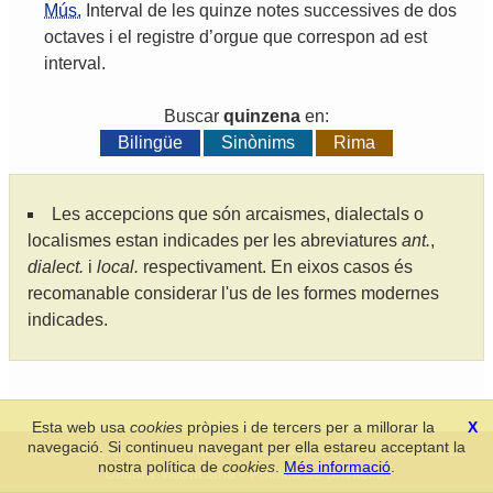
Mús.
Interval
de
les
quinze
notes
successives
de
dos
octaves
i
el
registre
d
’
orgue
que
correspon
ad
est
interval
.
Buscar
quinzena
en:
Bilingüe
Sinònims
Rima
Les accepcions que són arcaismes, dialectals o
localismes estan indicades per les abreviatures
ant.
,
dialect.
i
local.
respectivament. En eixos casos és
recomanable considerar l'us de les formes modernes
indicades.
Esta web usa
cookies
pròpies i de tercers per a millorar la
X
navegació. Si continueu navegant per ella estareu acceptant la
Secció de Llengua i Lliteratura Valencianes
-
Real Acadèmia de
nostra política de
cookies
.
Més informació
.
Cultura Valenciana
-
Política de privacitat