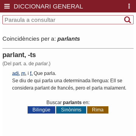
DICCIONARI GENERAL
Coincidències per a:
parlants
parlant, -ts
(Del part. a. de
parlar
.)
adj.
m.
i
f.
Que
parla
.
Se
diu
de
qui
parla
una
determinada
llengua
:
Ell
se
considera
parlant
de
francés
,
pero
el
parla
malament
.
Buscar
parlants
en:
Bilingüe
Sinònims
Rima