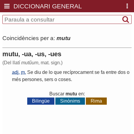
DICCIONARI GENERAL
Coincidències per a:
mutu
mutu, -ua, -us, -ues
(Del llatí
mutŭum
, mat. sign.)
adj.
m.
Se
diu
de
lo
que
recíprocament
se
fa
entre
dos
o
més
persones
,
sers
o
coses
.
Buscar
mutu
en:
Bilingüe
Sinònims
Rima