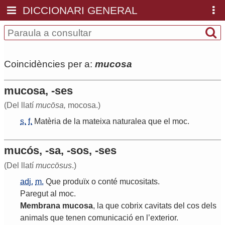
DICCIONARI GENERAL
Coincidències per a:
mucosa
mucosa, -ses
(Del llatí
mucōsa,
mocosa.)
s.
f.
Matèria
de
la
mateixa
naturalea
que
el
moc
.
mucós, -sa, -sos, -ses
(Del llatí
muccōsus
.)
adj.
m.
Que
produïx
o
conté
mucositats
.
Paregut
al
moc
.
Membrana
mucosa
,
la
que
cobrix
cavitats
del
cos
dels
animals
que
tenen
comunicació
en
l
’
exterior
.