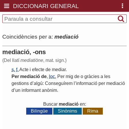
DICCIONARI GENERAL
Coincidències per a:
mediació
mediació, -ons
(Del llatí
mediatiōne
, mat. sign.)
s.
f.
Acte
i
efecte
de
mediar
.
Per
mediació
de
,
loc.
Per
mig
de
o
gràcies
a
les
gestions
d
’
algú
:
Conseguírem
l
’
informació
per
mediació
d
’
un
informant
anònim
.
Buscar
mediació
en:
Bilingüe
Sinònims
Rima