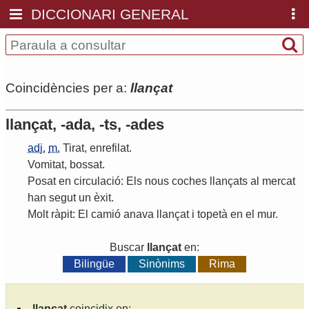
DICCIONARI GENERAL
Coincidències per a:
llançat
llançat, -ada, -ts, -ades
adj.
m.
Tirat
,
enrefilat
.
Vomitat
,
bossat
.
Posat
en
circulació
:
Els
nous
coches
llançats
al
mercat
han
segut
un
èxit
.
Molt
ràpit
:
El
camió
anava
llançat
i
topetà
en
el
mur
.
Buscar
llançat
en:
Bilingüe
Sinònims
Rima
llançat
coincidix en: