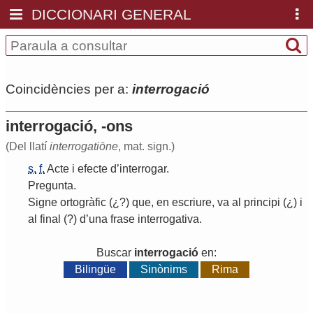
DICCIONARI GENERAL
Coincidències per a:
interrogació
interrogació, -ons
(Del llatí
interrogatiōne
, mat. sign.)
s.
f.
Acte
i
efecte
d
’
interrogar
.
Pregunta
.
Signe
ortogràfic
(¿?)
que
,
en
escriure
,
va
al
principi
(¿)
i
al
final
(?)
d
’
una
frase
interrogativa
.
Buscar
interrogació
en:
Bilingüe
Sinònims
Rima