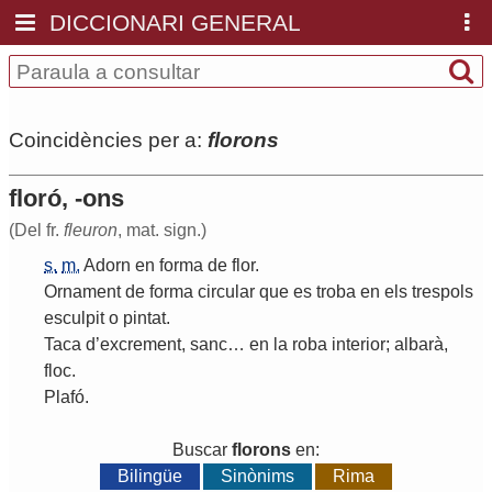
DICCIONARI GENERAL
Coincidències per a:
florons
floró, -ons
(Del fr.
fleuron
, mat. sign.)
s.
m.
Adorn
en
forma
de
flor
.
Ornament
de
forma
circular
que
es
troba
en
els
trespols
esculpit
o
pintat
.
Taca
d
’
excrement
,
sanc
…
en
la
roba
interior
;
albarà
,
floc
.
Plafó
.
Buscar
florons
en:
Bilingüe
Sinònims
Rima