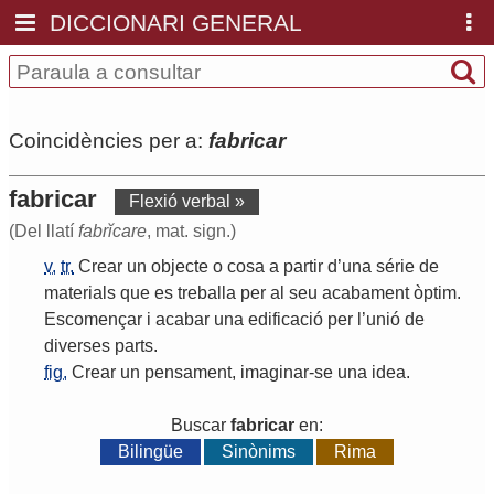
DICCIONARI GENERAL
Coincidències per a:
fabricar
fabricar
Flexió verbal »
(Del llatí
fabrĭcare
, mat. sign.)
v.
tr.
Crear
un
objecte
o
cosa
a
partir
d
’
una
série
de
materials
que
es
treballa
per
al
seu
acabament
òptim
.
Escomençar
i
acabar
una
edificació
per
l
’
unió
de
diverses
parts
.
fig.
Crear
un
pensament
,
imaginar
-
se
una
idea
.
Buscar
fabricar
en:
Bilingüe
Sinònims
Rima