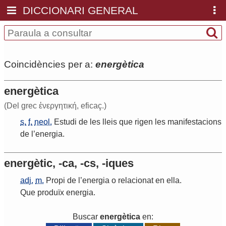
DICCIONARI GENERAL
Coincidències per a:
energètica
energètica
(Del grec ἐνεργητική, eficaç.)
s.
f.
neol.
Estudi
de
les
lleis
que
rigen
les
manifestacions
de
l
’
energia
.
energètic, -ca, -cs, -iques
adj.
m.
Propi
de
l
’
energia
o
relacionat
en
ella
.
Que
produïx
energia
.
Buscar
energètica
en: