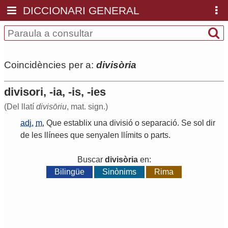
DICCIONARI GENERAL
Coincidències per a:
divisòria
divisori, -ia, -is, -ies
(Del llatí
divisōriu
, mat. sign.)
adj.
m.
Que
establix
una
divisió
o
separació
.
Se
sol
dir
de
les
llínees
que
senyalen
llímits
o
parts
.
Buscar
divisòria
en:
Bilingüe
Sinònims
Rima