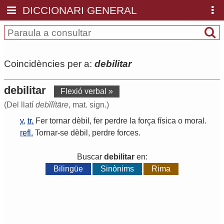
DICCIONARI GENERAL
Coincidències per a:
debilitar
debilitar
Flexió verbal »
(Del llatí
debĭlĭtāre
, mat. sign.)
v.
tr.
Fer
tornar
dèbil
,
fer
perdre
la
força
física
o
moral
.
refl.
Tornar
-
se
dèbil
,
perdre
forces
.
Buscar
debilitar
en:
Bilingüe
Sinònims
Rima