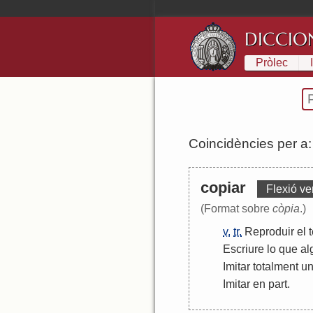
DICCIO
Pròlec
Coincidències per a
copiar
Flexió ve
(Format sobre
còpia
.)
v.
tr.
Reproduir
el
Escriure
lo
que
al
Imitar
totalment
u
Imitar
en
part
.