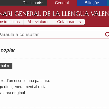
Diccionaris:
General
Bilingüe
NARI GENERAL DE LA LLENGUA VALE
Instruccions
Abreviatures
Colaboradors
:
copiar
rbal »
text
d
’
un
escrit
o
una
partitura
.
gú
diu
,
generalment
al
dictat
.
na
obra
original
.