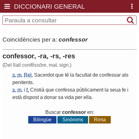
DICCIONARI GENERAL
Coincidències per a:
confessor
confessor, -ra, -rs, -res
(Del llatí
confĕssōre
, mat. sign.)
s.
m.
Rel.
Sacerdot
que
té
la
facultat
de
confessar
als
penitents
.
s.
m.
i
f.
Cristià
que
confessa
públicament
la
seua
fe
i
està
dispost
a
donar
sa
vida
per
ella
.
Buscar
confessor
en:
Bilingüe
Sinònims
Rima